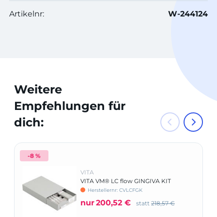
Artikelnr:
W-244124
Weitere
Empfehlungen für
dich:
-8 %
VITA
VITA VM® LC flow GINGIVA KIT
Herstellernr: CVLCFGK
nur
200,52 €
statt
218,57 €