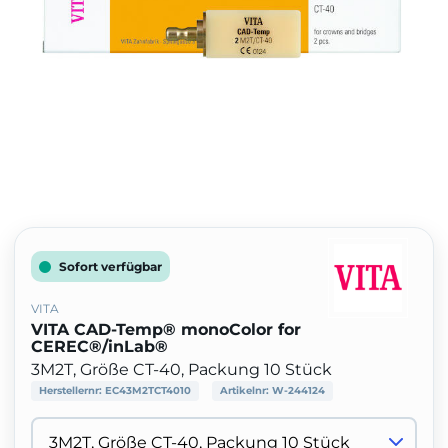
Sofort verfügbar
VITA
VITA CAD-Temp® monoColor for
CEREC®/inLab®
3M2T, Größe CT-40, Packung 10 Stück
Herstellernr:
EC43M2TCT4010
Artikelnr:
W-244124