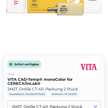
Sofort verfügbar
VITA
VITA CAD-Temp® monoColor for
CEREC®/inLab®
2M2T, Größe CT-40, Packung 2 Stück
Herstellernr:
EC42M2TCT402
Artikelnr:
W-244119