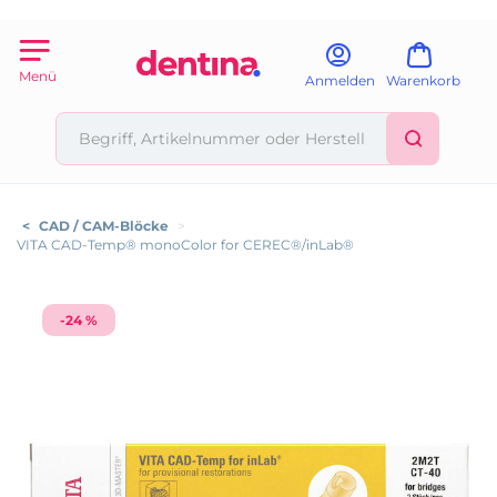
Menü
Anmelden
Warenkorb
<
CAD / CAM-Blöcke
>
VITA CAD-Temp® monoColor for CEREC®/inLab®
-24 %