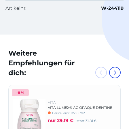
Artikelnr:
W-244119
Weitere
Empfehlungen für
dich:
-8 %
VITA
VITA LUMEX® AC OPAQUE DENTINE
3D-MASTER®
Herstellernr: B5308712
nur
29,19 €
statt
31,81 €