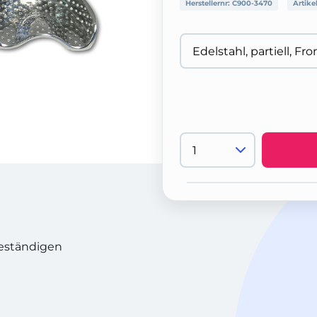
Herstellernr:
C900-3470
Artike
eständigen