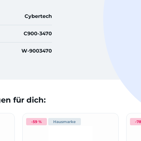
Cybertech
C900-3470
W-9003470
n für dich:
-59 %
Hausmarke
-7