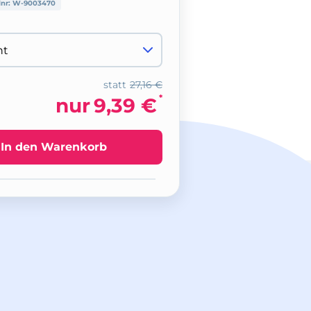
lnr:
W-9003470
statt
27,16 €
*
nur
9,39 €
In den Warenkorb