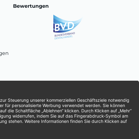
Bewertungen
ngen
chnung
SEPA-Lastschrift
Vorkasse