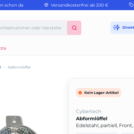
en schon da
Versandkostenfrei ab 200 €
Direk
ote
l
>
Abformlöffel
Kein Lager-Artikel
Cybertech
Abformlöffel
Edelstahl, partiell, Front,