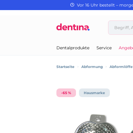
Vor 16 Uhr bestellt – morg
Dentalprodukte
Service
Angeb
Startseite
>
Abformung
>
Abformlöffe
-65 %
Hausmarke