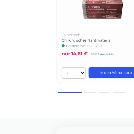
Cybertech
Chirurgisches Nahtmaterial
Herstellernr: 9008117 CT
nur
14,61 €
statt
42,38 €
In den Warenkorb