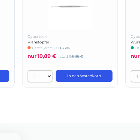
Cybertech
Cybe
Planstopfer
Wurz
Herstellernr: C900-3384
He
nur
10,89 €
nur
statt
26,95 €
In den Warenkorb